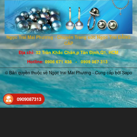
Ngọc Trai Mai Phương - Chuyên Trang sức Ngọc Trai ĐẲNG
CẤP
Địa chỉ:
32 Trần Khắc Chân,p Tân Định,Q1, HCM
Hotline
:
0906 671
436
- 0909 087 313
© Bản quyền thuộc về Ngọc trai Mai Phương - Cung cấp bởi
Sapo
0909087313