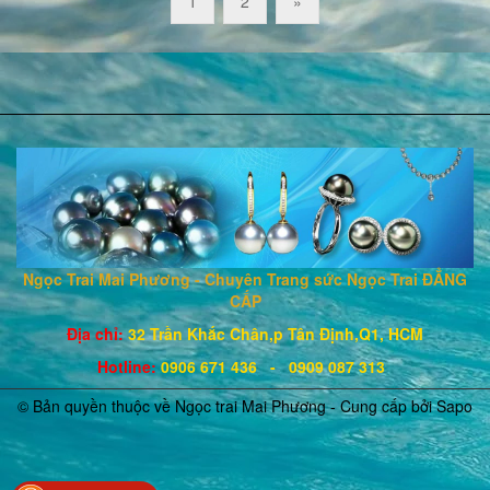
1
2
»
Ngọc Trai Mai Phương - Chuyên Trang sức Ngọc Trai ĐẲNG
CẤP
Địa chỉ:
32 Trần Khắc Chân,p Tân Định,Q1, HCM
Hotline
:
0906 671
436
- 0909 087 313
© Bản quyền thuộc về Ngọc trai Mai Phương - Cung cấp bởi
Sapo