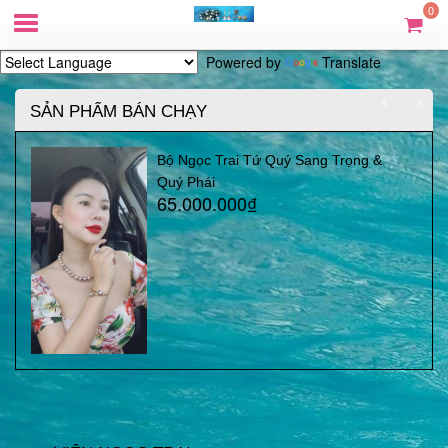
0
Powered by
Translate
SẢN PHẨM BÁN CHẠY
Bộ Ngọc Trai Tứ Quý Sang Trọng &
Quý Phái
65.000.000₫