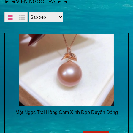
►.◄VIÊN NGỌC TRAI►.◄
Mặt Ngọc Trai Hồng Cam Xinh Đẹp Duyên Dáng