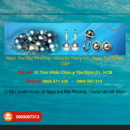
Ngọc Trai Mai Phương - Chuyên Trang sức Ngọc Trai ĐẲNG
CẤP
Địa chỉ:
32 Trần Khắc Chân,p Tân Định,Q1, HCM
Hotline
:
0906 671
436
- 0909 087 313
© Bản quyền thuộc về Ngọc trai Mai Phương - Cung cấp bởi
Sapo
0909087313