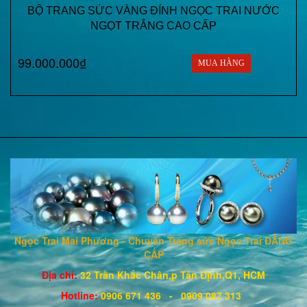
BỘ TRANG SỨC VÀNG ĐÍNH NGỌC TRAI NƯỚC
NGỌT TRẮNG CAO CẤP
99.000.000₫
MUA HÀNG
Ngọc Trai Mai Phương - Chuyên Trang sức Ngọc Trai ĐẲNG
CẤP
Địa chỉ:
32 Trần Khắc Chân,p Tân Định,Q1, HCM
Hotline
:
0906 671
436
- 0909 087 313