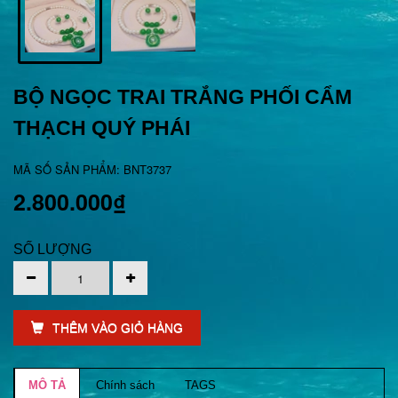
BỘ NGỌC TRAI TRẮNG PHỐI CẨM
THẠCH QUÝ PHÁI
MÃ SỐ SẢN PHẨM: BNT3737
2.800.000₫
SỐ LƯỢNG
THÊM VÀO GIỎ HÀNG
MÔ TẢ
Chính sách
TAGS