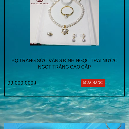
BỘ TRANG SỨC VÀNG ĐÍNH NGỌC TRAI NƯỚC
NGỌT TRẮNG CAO CẤP
99.000.000₫
MUA HÀNG