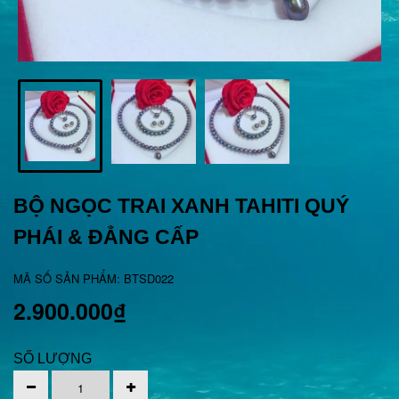
BỘ NGỌC TRAI XANH TAHITI QUÝ
PHÁI & ĐẲNG CẤP
MÃ SỐ SẢN PHẨM: BTSD022
2.900.000₫
SỐ LƯỢNG