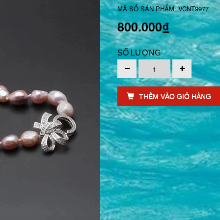
MÃ SỐ SẢN PHẨM: VCNT9977
800.000₫
SỐ LƯỢNG
THÊM VÀO GIỎ HÀNG