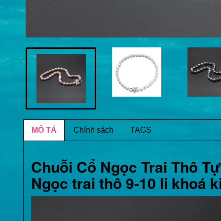
MÔ TẢ
Chính sách
TAGS
Chuỗi Cổ Ngọc Trai Thô T
Ngọc trai thô 9-10 li khoá k