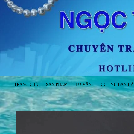
TRANG CHỦ
SẢN PHẨM
TƯ VẤN
DỊCH VỤ BÁN H