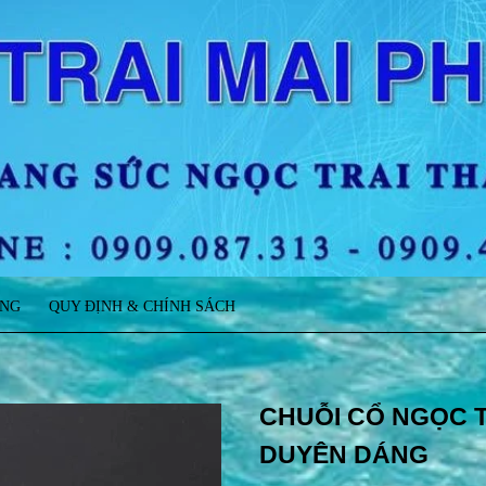
ÀNG
QUY ĐỊNH & CHÍNH SÁCH
CHUỖI CỔ NGỌC T
DUYÊN DÁNG