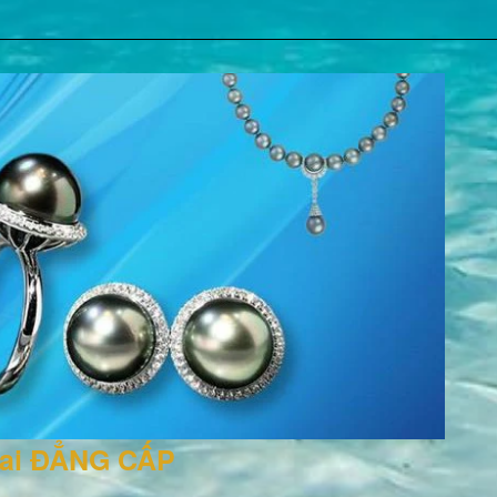
rai ĐẲNG CẤP