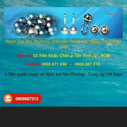
Ngọc Trai Mai Phương - Chuyên Trang sức Ngọc Trai ĐẲNG
CẤP
Địa chỉ:
32 Trần Khắc Chân,p Tân Định,Q1, HCM
Hotline
:
0906 671
436
- 0909 087 313
© Bản quyền thuộc về Ngọc trai Mai Phương - Cung cấp bởi
Sapo
0909087313