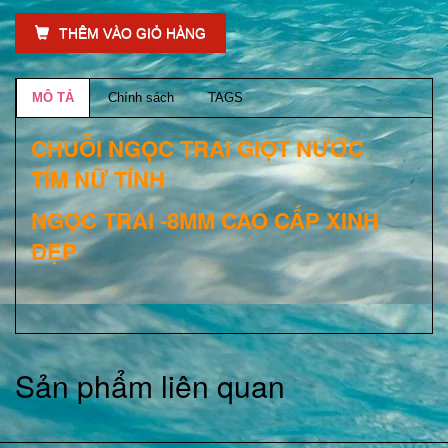
THÊM VÀO GIỎ HÀNG
MÔ TẢ
Chính sách
TAGS
CHUỖI NGỌC TRAI GIỌT NƯỚC
TÍM NỮ TÍNH
NGỌC TRAI -8MM CAO CẤP XINH
ĐẸP
Sản phẩm liên quan