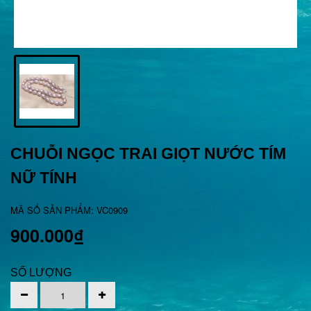
CHUỖI NGỌC TRAI GIỌT NƯỚC TÍM
NỮ TÍNH
MÃ SỐ SẢN PHẨM: VC0909
900.000₫
SỐ LƯỢNG