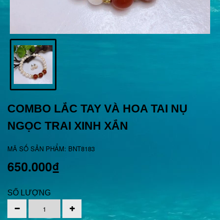
COMBO LẮC TAY VÀ HOA TAI NỤ
NGỌC TRAI XINH XẮN
MÃ SỐ SẢN PHẨM: BNT8183
650.000₫
SỐ LƯỢNG