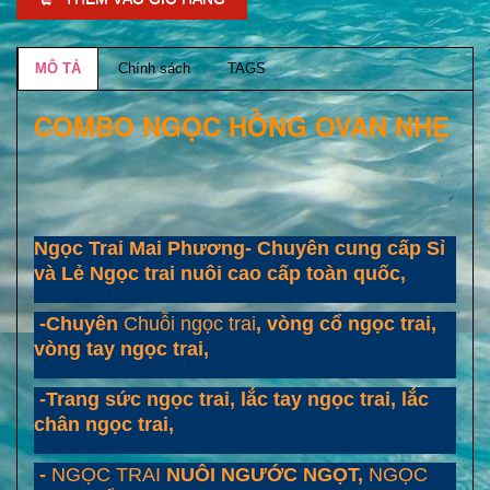
MÔ TẢ
Chính sách
TAGS
COMBO NGỌC HỒNG OVAN NHẸ
Ngọc Trai Mai Phương- Chuyên cung cấp Sỉ
và Lẻ Ngọc trai nuôi cao cấp toàn quốc,
-Chuyên
Chuỗi ngọc trai
, vòng cổ ngọc trai,
vòng tay ngọc trai,
-Trang sức ngọc trai, lắc tay ngọc trai, lắc
chân ngọc trai,
-
NGỌC TRAI
NUÔI NGƯỚC NGỌT,
NGỌC