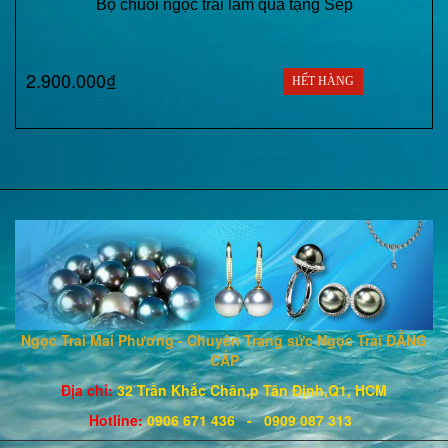
Bộ chuỗi ngọc trai làm quà tặng Sếp
2.900.000₫
HẾT HÀNG
Ngọc Trai Mai Phương - Chuyên Trang sức Ngọc Trai ĐẲNG
CẤP
Địa chỉ:
32 Trần Khắc Chân,p Tân Định,Q1, HCM
Hotline
:
0906 671
436
- 0909 087 313