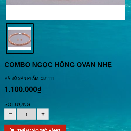
COMBO NGỌC HỒNG OVAN NHẸ
MÃ SỐ SẢN PHẨM: CB1111
1.100.000₫
SỐ LƯỢNG
THÊM VÀO GIỎ HÀNG