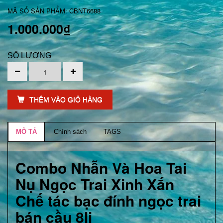
MÃ SỐ SẢN PHẨM: CBNT6688
1.000.000₫
SỐ LƯỢNG
THÊM VÀO GIỎ HÀNG
MÔ TẢ
Chính sách
TAGS
Combo Nhẫn Và Hoa Tai
Nụ Ngọc Trai Xinh Xắn
Chế tác bạc đính ngọc trai
bán cầu 8li