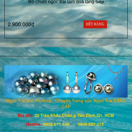
Bộ chuỗi ngọc trai làm quà tặng Sếp
2.900.000₫
HẾT HÀNG
Ngọc Trai Mai Phương - Chuyên Trang sức Ngọc Trai ĐẲNG
CẤP
Địa chỉ:
32 Trần Khắc Chân,p Tân Định,Q1, HCM
Hotline
:
0906 671
436
- 0909 087 313