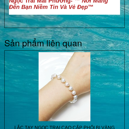
Ngọc Trai Mai Phương- ™
Nơi Mang
Đến Bạn Niềm Tin Và Vẻ Đẹp
™
Sản phẩm liên quan
LẮC TAY NGỌC TRAI CAO CẤP PHỐI BI VÀNG