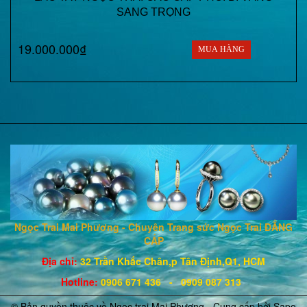
SANG TRỌNG
19.000.000₫
MUA HÀNG
Ngọc Trai Mai Phương - Chuyên Trang sức Ngọc Trai ĐẲNG
CẤP
Địa chỉ:
32 Trần Khắc Chân,p Tân Định,Q1, HCM
Hotline
:
0906 671
436
- 0909 087 313
© Bản quyền thuộc về Ngọc trai Mai Phương - Cung cấp bởi
Sapo