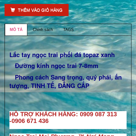
THÊM VÀO GIỎ HÀNG
MÔ TẢ
Chính sách
TAGS
Lắc tay ngọc trai phối đá topaz xanh
Đường kính ngọc trai 7-8mm
Phong cách Sang trọng, quý phái, ấn
tượng, TINH TẾ, ĐẲNG CẤP
HỖ TRỢ KHÁCH HÀNG: 0909 087 313
-0906 671 436