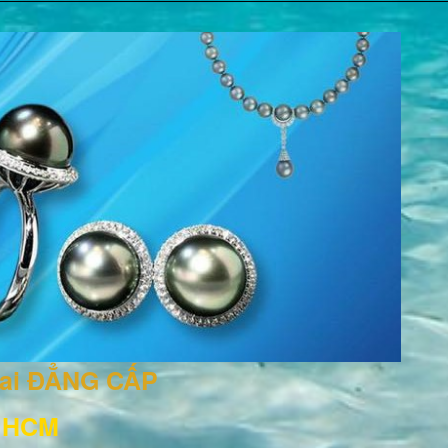
rai ĐẲNG CẤP
, HCM