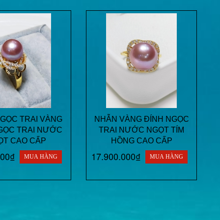
GỌC TRAI VÀNG
NHẪN VÀNG ĐÍNH NGỌC
GỌC TRAI NƯỚC
TRAI NƯỚC NGỌT TÍM
ỌT CAO CẤP
HỒNG CAO CẤP
000₫
17.900.000₫
MUA HÀNG
MUA HÀNG