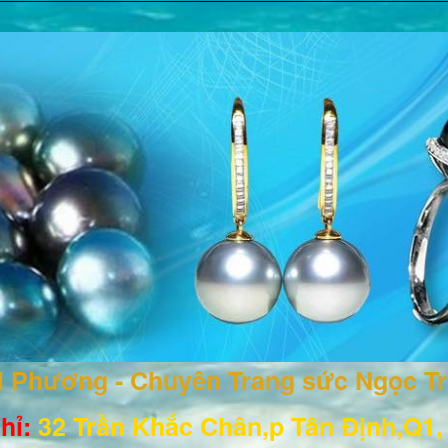
ai Phương - Chuyên Trang sức Ngọc T
hỉ:
32 Trần Khắc Chân,p Tân Định,Q1