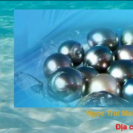
Ngọc Trai M
Địa c