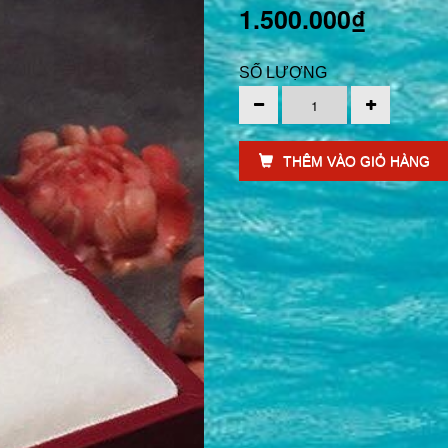
1.500.000₫
SỐ LƯỢNG
THÊM VÀO GIỎ HÀNG