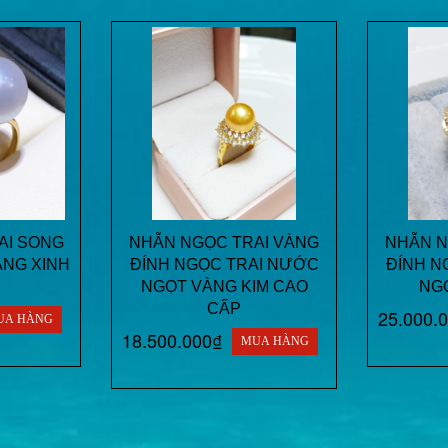
AI SONG
NHẪN NGỌC TRAI VÀNG
NHẪN N
NG XINH
ĐÍNH NGỌC TRAI NƯỚC
ĐÍNH N
NGỌT VÀNG KIM CAO
NG
CẤP
25.000.
UA HÀNG
18.500.000₫
MUA HÀNG