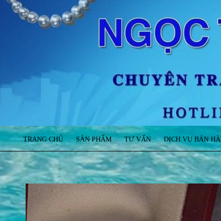
TRANG CHỦ
SẢN PHẨM
TƯ VẤN
DỊCH VỤ BÁN H