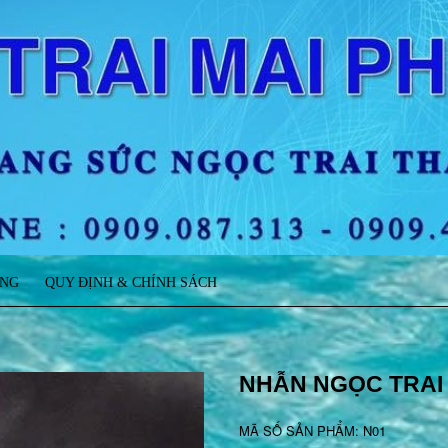
ÀNG
QUY ĐỊNH & CHÍNH SÁCH
NHẪN NGỌC TRAI
MÃ SỐ SẢN PHẨM: N01