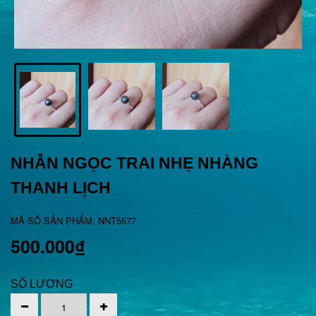
NHẪN NGỌC TRAI NHẸ NHÀNG
THANH LỊCH
MÃ SỐ SẢN PHẨM: NNT5577
500.000₫
SỐ LƯỢNG