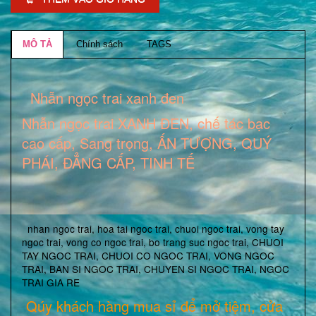
MÔ TẢ
Chính sách
TAGS
Nhẫn ngọc trai xanh đen
Nhẫn ngọc trai XANH ĐEN, chế tác bạc
cao cấp, Sang trọng, ẤN TƯỢNG, QUÝ
PHÁI, ĐẲNG CẤP, TINH TẾ
nhan ngoc trai
,
hoa tai ngoc trai
,
chuoi ngoc trai
,
vong tay
ngoc trai
,
vong co ngoc trai,
bo trang suc ngoc trai
,
CHUOI
TAY NGOC TRAI
,
CHUOI CO NGOC TRAI
,
VONG NGOC
TRAI
,
BAN SI NGOC TRAI
,
CHUYEN SI NGOC TRAI
,
NGOC
TRAI GIA RE
Qúy khách hàng mua sỉ để mở tiệm, cửa