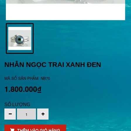
NHẪN NGỌC TRAI XANH ĐEN
MÃ SỐ SẢN PHẨM: NB70
1.800.000₫
SỐ LƯỢNG
THÊM VÀO GIỎ HÀNG