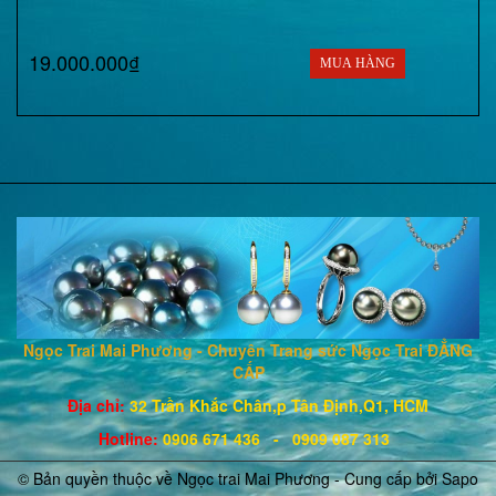
19.000.000₫
MUA HÀNG
Ngọc Trai Mai Phương - Chuyên Trang sức Ngọc Trai ĐẲNG
CẤP
Địa chỉ:
32 Trần Khắc Chân,p Tân Định,Q1, HCM
Hotline
:
0906 671
436
- 0909 087 313
© Bản quyền thuộc về Ngọc trai Mai Phương - Cung cấp bởi
Sapo