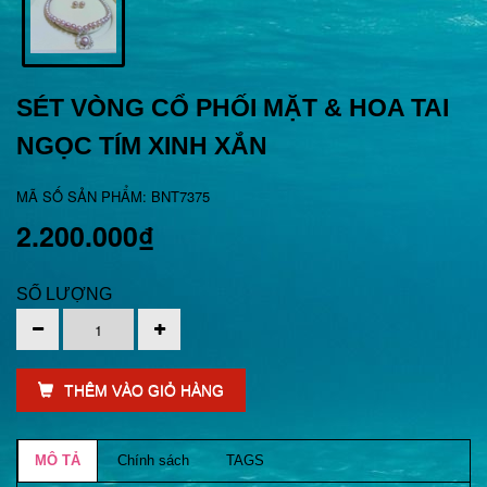
SÉT VÒNG CỔ PHỐI MẶT & HOA TAI
NGỌC TÍM XINH XẮN
MÃ SỐ SẢN PHẨM: BNT7375
2.200.000₫
SỐ LƯỢNG
THÊM VÀO GIỎ HÀNG
MÔ TẢ
Chính sách
TAGS