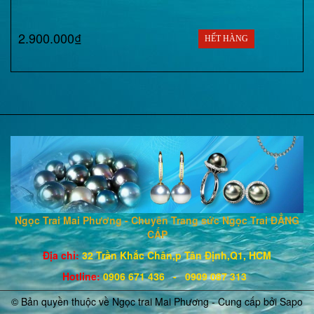
2.900.000₫
HẾT HÀNG
Ngọc Trai Mai Phương - Chuyên Trang sức Ngọc Trai ĐẲNG
CẤP
Địa chỉ:
32 Trần Khắc Chân,p Tân Định,Q1, HCM
Hotline
:
0906 671
436
- 0909 087 313
© Bản quyền thuộc về Ngọc trai Mai Phương - Cung cấp bởi
Sapo