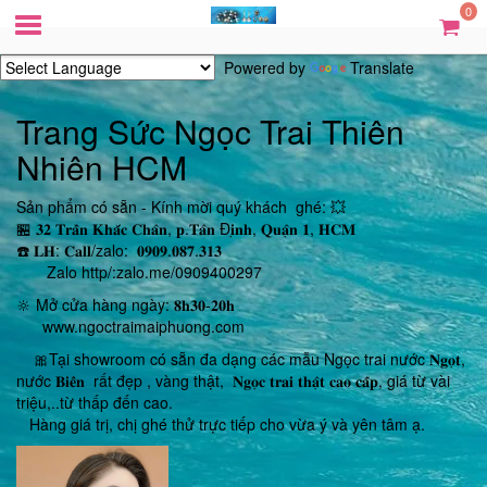
0
Powered by
Translate
Trang Sức Ngọc Trai Thiên
Nhiên HCM
Sản phẩm có sẵn - Kính mời quý khách ghé: 💥
🏪 𝟑𝟐 𝐓𝐫𝐚̂̀𝐧 𝐊𝐡𝐚̆́𝐜 𝐂𝐡𝐚̂𝐧, 𝐩.𝐓𝐚̂𝐧 Đ𝐢̣𝐧𝐡, 𝐐𝐮𝐚̣̂𝐧 𝟏, 𝐇𝐂𝐌
☎️ 𝐋𝐇: 𝐂𝐚𝐥𝐥/zalo: 𝟎𝟗𝟎𝟗.𝟎𝟖𝟕.𝟑𝟏𝟑
Zalo http/:zalo.me/0909400297
🔆 Mở cửa hàng ngày: 𝟖𝐡𝟑𝟎-𝟐𝟎𝐡
www.ngoctraimaiphuong.com
🎀Tại showroom có sẵn đa dạng các mẫu Ngọc trai nước 𝐍𝐠𝐨̣𝐭,
nước 𝐁𝐢𝐞̂̉𝐧 rất đẹp , vàng thật, 𝐍𝐠𝐨̣𝐜 𝐭𝐫𝐚𝐢 𝐭𝐡𝐚̣̂𝐭 𝐜𝐚𝐨 𝐜𝐚̂́𝐩, giá từ vài
triệu,..từ thấp đến cao.
Hàng giá trị, chị ghé thử trực tiếp cho vừa ý và yên tâm ạ.