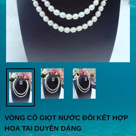
VÒNG CỔ GIỌT NƯỚC ĐÔI KẾT HỢP
HOA TAI DUYÊN DÁNG