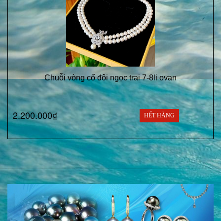
Chuỗi vòng cổ đôi ngọc trai 7-8li ovan
2.200.000₫
HẾT HÀNG