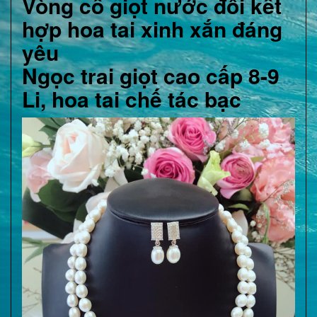
Vòng cổ giọt nước đôi kết
hợp hoa tai xinh xắn đáng
yêu
Ngọc trai giọt cao cấp 8-9
Li, hoa tai chế tác bạc