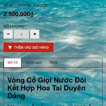
MÃ SỐ SẢN PHẨM: VCNT3738
2.500.000₫
SỐ LƯỢNG
THÊM VÀO GIỎ HÀNG
MÔ TẢ
Chính sách
TAGS
Vòng Cổ Giọt Nước Đôi
Kết Hợp Hoa Tai Duyên
Dáng