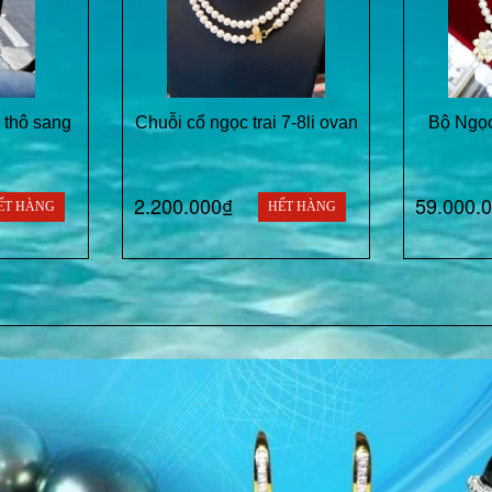
i thô sang
Chuỗi cổ ngọc trai 7-8li ovan
Bộ Ngọc
2.200.000₫
59.000.
ẾT HÀNG
HẾT HÀNG