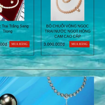
 Trai Trắng Sang
BỘ CHUỖI VÒNG NGỌC
Trọng
TRAI NƯỚC NGỌT HỒNG
CAM CAO CẤP
000₫
3.000.000₫
MUA HÀNG
MUA HÀNG