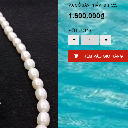
MÃ SỐ SẢN PHẨM: BNT535
1.600.000₫
SỐ LƯỢNG
THÊM VÀO GIỎ HÀNG