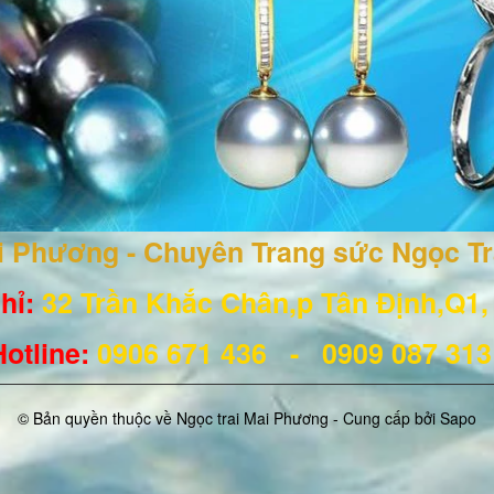
ai Phương - Chuyên Trang sức Ngọc T
hỉ:
32 Trần Khắc Chân,p Tân Định,Q1
Hotline
:
0906 671
436
- 0909 087 31
© Bản quyền thuộc về Ngọc trai Mai Phương - Cung cấp bởi
Sapo