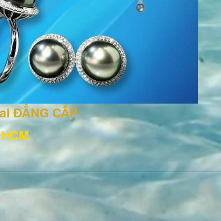
rai ĐẲNG CẤP
, HCM
3