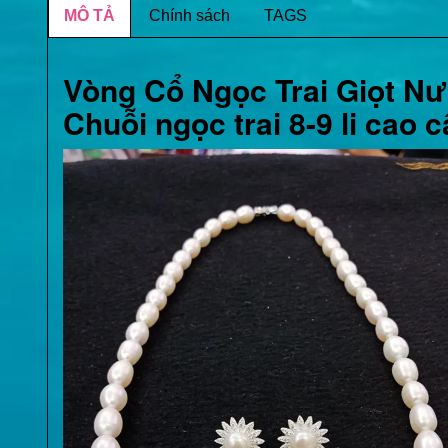
MÔ TẢ
Chính sách
TAGS
Vòng Cổ Ngọc Trai Giọt Nư
Chuỗi ngọc trai 8-9 li cao c