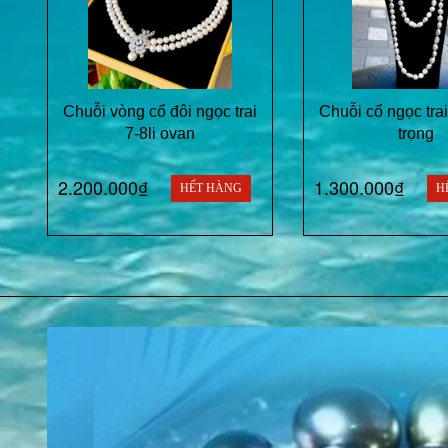
Chuỗi vòng cổ đôi ngọc trai
Chuỗi cổ ngọc tra
7-8li ovan
trọng
2.200.000₫
1.300.000₫
HẾT HÀNG
H