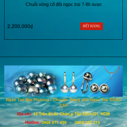
Chuỗi vòng cổ đôi ngọc trai 7-8li ovan
2.200.000₫
HẾT HÀNG
Ngọc Trai Mai Phương - Chuyên Trang sức Ngọc Trai ĐẲNG
CẤP
Địa chỉ:
32 Trần Khắc Chân,p Tân Định,Q1, HCM
Hotline
:
0906 671
436
- 0909 087 313