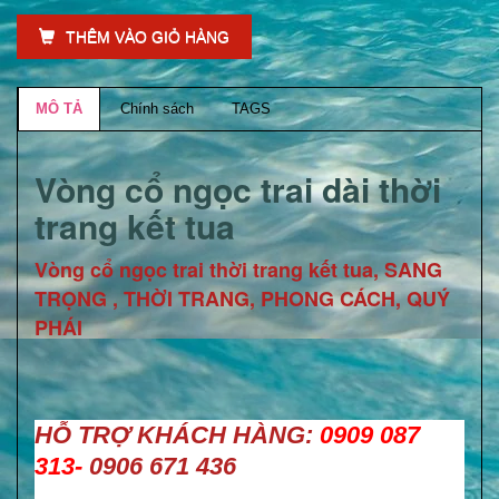
THÊM VÀO GIỎ HÀNG
MÔ TẢ
Chính sách
TAGS
Vòng cổ ngọc trai dài thời
trang kết tua
Vòng cổ ngọc trai thời trang kết tua, SANG
TRỌNG , THỜI TRANG, PHONG CÁCH, QUÝ
PHÁI
HỖ TRỢ KHÁCH HÀNG:
0909 087
313-
0906 671 436