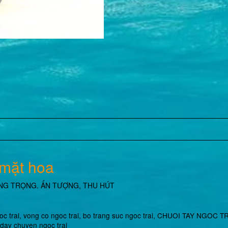
 mặt hoa
a, SANG TRỌNG. ẤN TƯỢNG, THU HÚT
oc trai
,
vong co ngoc trai,
bo trang suc ngoc trai
,
CHUOI TAY NGOC TR
day chuyen ngoc trai