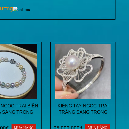
hương
 NGỌC TRAI BIỂN
KIỀNG TAY NGỌC TRAI
A SANG TRỌNG
TRẮNG SANG TRỌNG
000₫
95.000.000₫
MUA HÀNG
MUA HÀNG