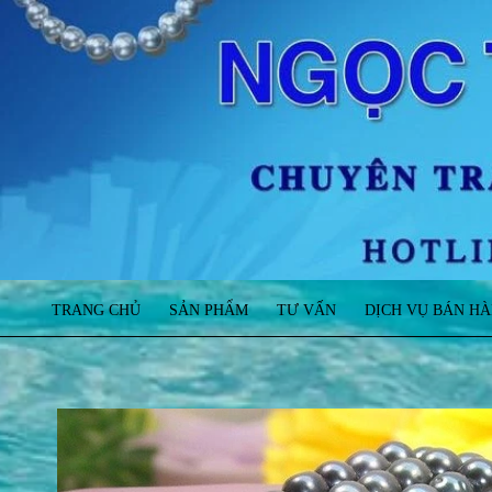
TRANG CHỦ
SẢN PHẨM
TƯ VẤN
DỊCH VỤ BÁN H