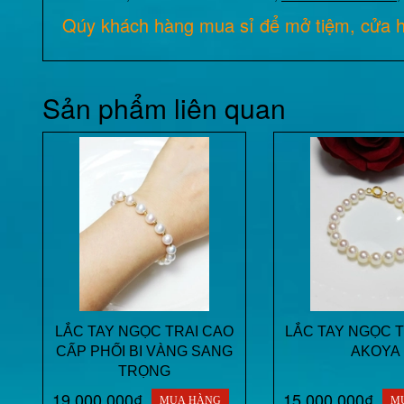
Qúy khách hàng mua sỉ để mở tiệm, cửa h
Sản phẩm liên quan
LẮC TAY NGỌC TRAI CAO
LẮC TAY NGỌC T
CẤP PHỐI BI VÀNG SANG
AKOYA
TRỌNG
19.000.000₫
15.000.000₫
MUA HÀNG
M