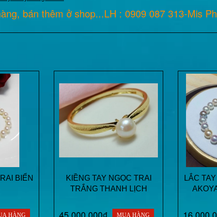
àng, bán thêm ở shop...LH : 0909 087 313-Mis P
RAI BIỂN
KIỀNG TAY NGỌC TRAI
LẮC TAY
TRẮNG THANH LỊCH
AKOY
45.000.000₫
16.000.
UA HÀNG
MUA HÀNG