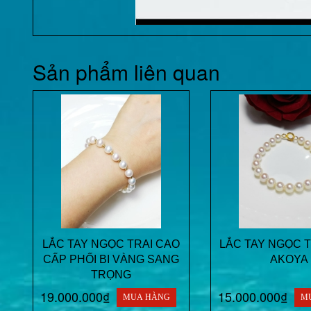
Sản phẩm liên quan
LẮC TAY NGỌC TRAI CAO
LẮC TAY NGỌC T
CẤP PHỐI BI VÀNG SANG
AKOYA
TRỌNG
19.000.000₫
15.000.000₫
MUA HÀNG
M