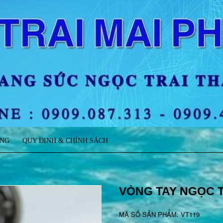
ÀNG
QUY ĐỊNH & CHÍNH SÁCH
VÒNG TAY NGỌC T
MÃ SỐ SẢN PHẨM: VT119