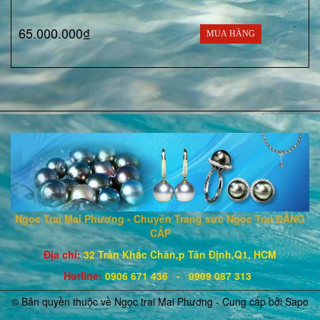
65.000.000₫
MUA HÀNG
Ngọc Trai Mai Phương - Chuyên Trang sức Ngọc Trai ĐẲNG
CẤP
Địa chỉ:
32 Trần Khắc Chân,p Tân Định,Q1, HCM
Hotline
:
0906 671
436
- 0909 087 313
© Bản quyền thuộc về Ngọc trai Mai Phương - Cung cấp bởi
Sapo