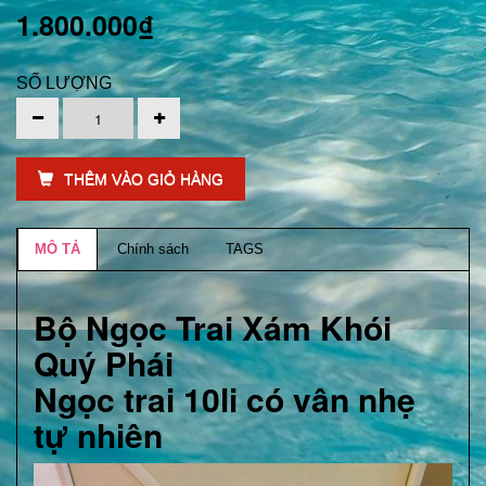
1.800.000₫
SỐ LƯỢNG
THÊM VÀO GIỎ HÀNG
MÔ TẢ
Chính sách
TAGS
Bộ Ngọc Trai Xám Khói
Quý Phái
Ngọc trai 10li có vân nhẹ
tự nhiên