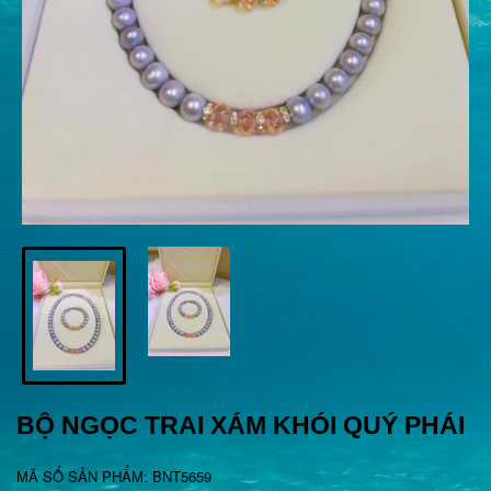
BỘ NGỌC TRAI XÁM KHÓI QUÝ PHÁI
MÃ SỐ SẢN PHẨM: BNT5659