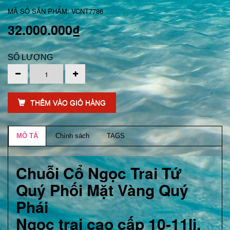
MÃ SỐ SẢN PHẨM: VCNT7786
32.000.000₫
SỐ LƯỢNG
THÊM VÀO GIỎ HÀNG
MÔ TẢ
Chính sách
TAGS
Chuỗi Cổ Ngọc Trai Tứ
Quý Phối Mặt Vàng Quý
Phái
Ngọc trai cao cấp 10-11li,