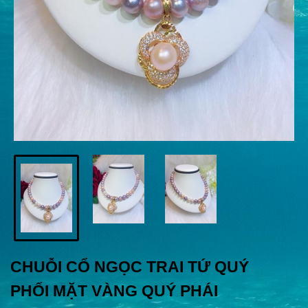
CHUỖI CỔ NGỌC TRAI TỨ QUÝ
PHỐI MẶT VÀNG QUÝ PHÁI