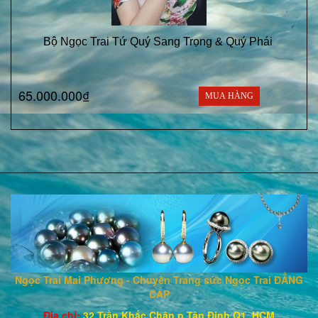
Bộ Ngọc Trai Tứ Quý Sang Trọng & Quý Phái
65.000.000₫
MUA HÀNG
Ngọc Trai Mai Phương - Chuyên Trang sức Ngọc Trai ĐẲNG
CẤP
Địa chỉ:
32 Trần Khắc Chân,p Tân Định,Q1, HCM