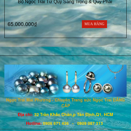
Bộ Ngọc Trai Tứ Quý Sang Trọng & Quý Phái
65.000.000₫
MUA HÀNG
Ngọc Trai Mai Phương - Chuyên Trang sức Ngọc Trai ĐẲNG
CẤP
Địa chỉ:
32 Trần Khắc Chân,p Tân Định,Q1, HCM
Hotline
:
0906 671
436
- 0909 087 313