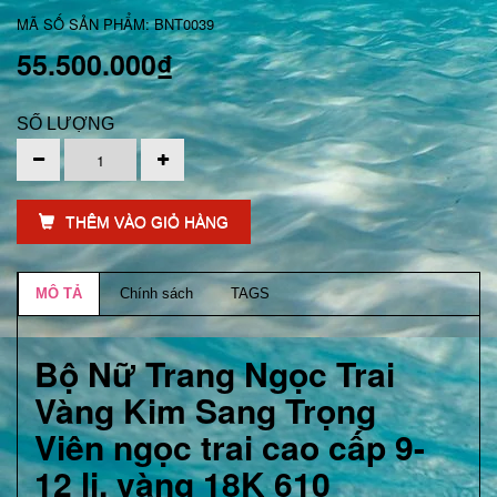
MÃ SỐ SẢN PHẨM: BNT0039
55.500.000₫
SỐ LƯỢNG
THÊM VÀO GIỎ HÀNG
MÔ TẢ
Chính sách
TAGS
Bộ Nữ Trang Ngọc Trai
Vàng Kim Sang Trọng
Viên ngọc trai cao cấp 9-
12 li, vàng 18K 610