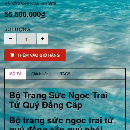
MÃ SỐ SẢN PHẨM: BNT3879
56.500.000₫
SỐ LƯỢNG
THÊM VÀO GIỎ HÀNG
MÔ TẢ
Chính sách
TAGS
Bộ Trang Sức Ngọc Trai
Tứ Quý Đẳng Cấp
Bộ trang sức ngọc trai tứ
quý đẳng cấp quý phái