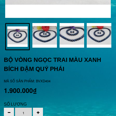
BỘ VÒNG NGỌC TRAI MÀU XANH
BÍCH ĐẬM QUÝ PHÁI
MÃ SỐ SẢN PHẨM: BVXD404
1.900.000₫
SỐ LƯỢNG