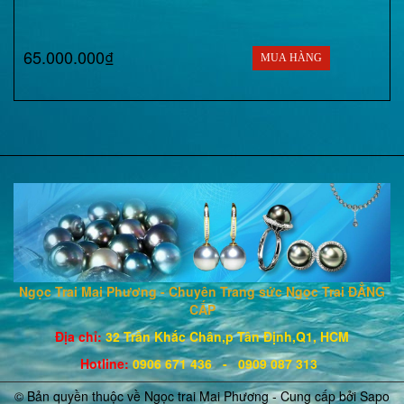
65.000.000₫
MUA HÀNG
Ngọc Trai Mai Phương - Chuyên Trang sức Ngọc Trai ĐẲNG
CẤP
Địa chỉ:
32 Trần Khắc Chân,p Tân Định,Q1, HCM
Hotline
:
0906 671
436
- 0909 087 313
© Bản quyền thuộc về Ngọc trai Mai Phương - Cung cấp bởi
Sapo