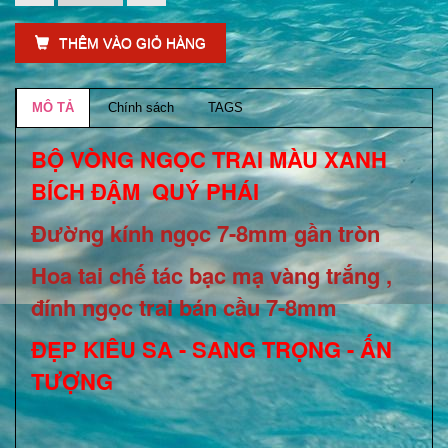
THÊM VÀO GIỎ HÀNG
MÔ TẢ
Chính sách
TAGS
BỘ VÒNG NGỌC TRAI MÀU XANH
BÍCH ĐẬM QUÝ PHÁI
Đường kính ngọc 7-8mm gần tròn
Hoa tai chế tác bạc mạ vàng trắng ,
đính ngọc trai bán cầu 7-8mm
ĐẸP KIÊU SA - SANG TRỌNG - ẤN
TƯỢNG