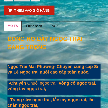
THÊM VÀO GIỎ HÀNG
MÔ TẢ
Chính sách
TAGS
ĐỒNG HỒ DÂY NGỌC TRAI
SANG TRỌNG
Ngọc Trai Mai Phương- Chuyên cung cấp Sỉ
và Lẻ Ngọc trai nuôi cao cấp toàn quốc,
-Chuyên
Chuỗi ngọc trai
, vòng cổ ngọc trai,
vòng tay ngọc trai,
-Trang sức ngọc trai, lắc tay ngọc trai, lắc
chân ngọc trai,