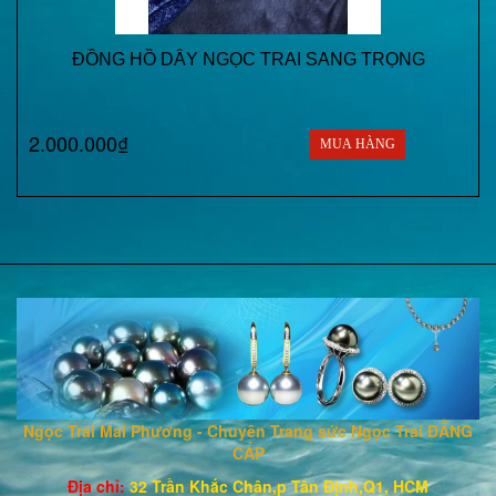
ĐỒNG HỒ DÂY NGỌC TRAI SANG TRỌNG
2.000.000₫
MUA HÀNG
Ngọc Trai Mai Phương - Chuyên Trang sức Ngọc Trai ĐẲNG
CẤP
Địa chỉ:
32 Trần Khắc Chân,p Tân Định,Q1, HCM