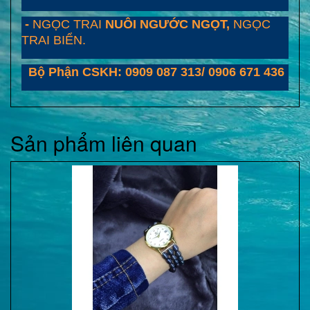
-
NGỌC TRAI
NUÔI NGƯỚC NGỌT,
NGỌC
TRAI BIỂN.
Bộ Phận CSKH: 0909 087 313/ 0906 671 436
Sản phẩm liên quan