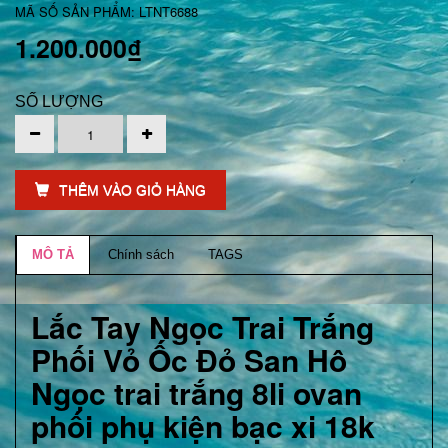
MÃ SỐ SẢN PHẨM: LTNT6688
1.200.000₫
SỐ LƯỢNG
THÊM VÀO GIỎ HÀNG
MÔ TẢ
Chính sách
TAGS
Lắc Tay Ngọc Trai Trắng
Phối Vỏ Ốc Đỏ San Hô
Ngọc trai trắng 8li ovan
phối phụ kiện bạc xi 18k