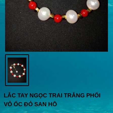
LẮC TAY NGỌC TRAI TRẮNG PHỐI
VỎ ỐC ĐỎ SAN HÔ