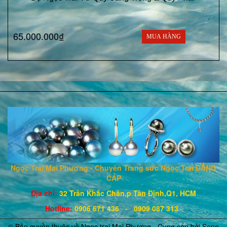
65.000.000₫
MUA HÀNG
Ngọc Trai Mai Phương - Chuyên Trang sức Ngọc Trai ĐẲNG
CẤP
Địa chỉ:
32 Trần Khắc Chân,p Tân Định,Q1, HCM
Hotline
:
0906 671
436
- 0909 087 313
© Bản quyền thuộc về Ngọc trai Mai Phương - Cung cấp bởi
Sapo