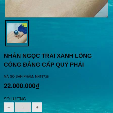
NHẪN NGỌC TRAI XANH LÔNG
CÔNG ĐẲNG CẤP QUÝ PHÁI
MÃ SỐ SẢN PHẨM: NNT3736
22.000.000₫
SỐ LƯỢNG