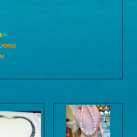
U~
HƯƠNG
CM