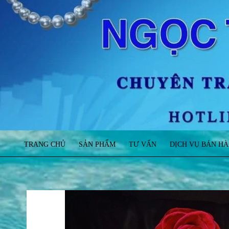
TRANG CHỦ
SẢN PHẨM
TƯ VẤN
DỊCH VỤ BÁN H