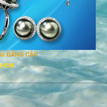
rai ĐẲNG CẤP
, HCM
3