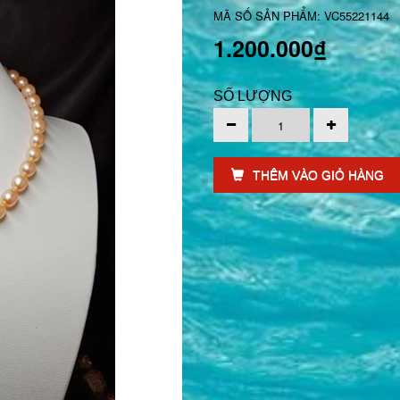
MÃ SỐ SẢN PHẨM: VC55221144
1.200.000₫
SỐ LƯỢNG
THÊM VÀO GIỎ HÀNG