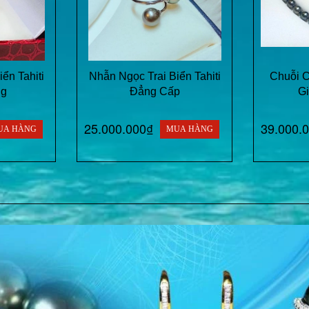
ển Tahiti
Nhẫn Ngọc Trai Biển Tahiti
Chuỗi C
ng
Đẳng Cấp
Gi
25.000.000₫
39.000.
UA HÀNG
MUA HÀNG