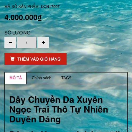
MÃ SỐ SẢN PHẨM: DCNT7997
4.000.000₫
SỐ LƯỢNG
THÊM VÀO GIỎ HÀNG
MÔ TẢ
Chính sách
TAGS
Dây Chuyền Da Xuyên
Ngọc Trai Thô Tự Nhiên
Duyên Dáng