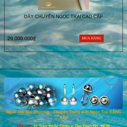
DÂY CHUYỀN NGỌC TRAI CAO CẤP
29.000.000₫
MUA HÀNG
Ngọc Trai Mai Phương - Chuyên Trang sức Ngọc Trai ĐẲNG
CẤP
Địa chỉ:
32 Trần Khắc Chân,p Tân Định,Q1, HCM