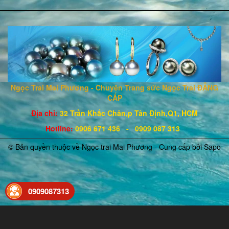
Ngọc Trai Mai Phương - Chuyên Trang sức Ngọc Trai ĐẲNG
CẤP
Địa chỉ:
32 Trần Khắc Chân,p Tân Định,Q1, HCM
Hotline
:
0906 671
436
- 0909 087 313
© Bản quyền thuộc về Ngọc trai Mai Phương - Cung cấp bởi
Sapo
0909087313