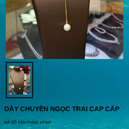
DÂY CHUYỀN NGỌC TRAI CAP CẤP
MÃ SỐ SẢN PHẨM: HT89P