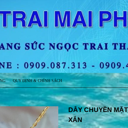
ÀNG
QUY ĐỊNH & CHÍNH SÁCH
DÂY CHUYỀN MẶT 
XẮN