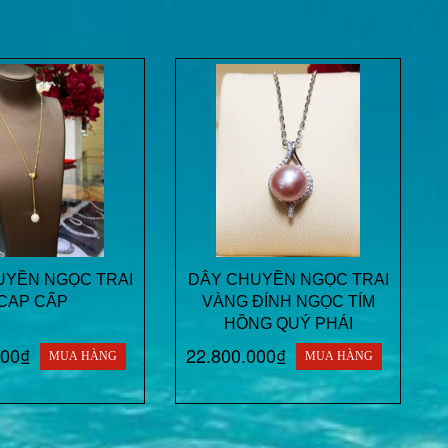
UYỀN NGỌC TRAI
DÂY CHUYỀN NGỌC TRAI
CAP CẤP
VÀNG ĐÍNH NGỌC TÍM
HỒNG QUÝ PHÁI
000₫
22.800.000₫
MUA HÀNG
MUA HÀNG