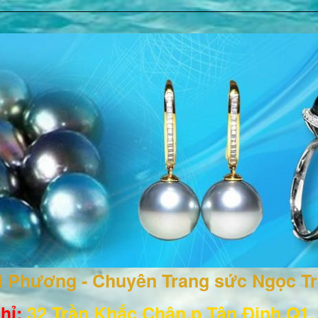
ai Phương - Chuyên Trang sức Ngọc T
hỉ:
32 Trần Khắc Chân,p Tân Định,Q1