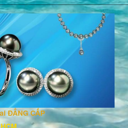
rai ĐẲNG CẤP
, HCM