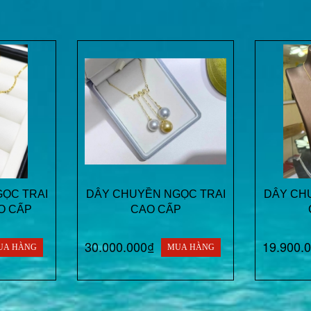
ỌC TRAI
DÂY CHUYỀN NGỌC TRAI
DÂY CH
O CẤP
CAO CẤP
30.000.000₫
19.900.
UA HÀNG
MUA HÀNG