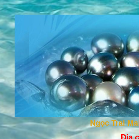
Ngọc Trai M
Địa c