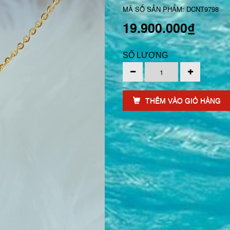
MÃ SỐ SẢN PHẨM: DCNT9798
19.900.000₫
SỐ LƯỢNG
THÊM VÀO GIỎ HÀNG