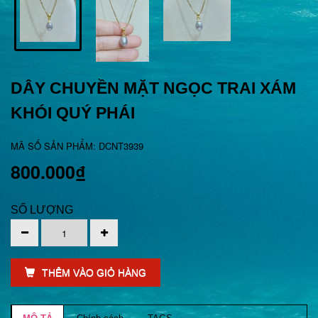
DÂY CHUYỀN MẶT NGỌC TRAI XÁM
KHÓI QUÝ PHÁI
MÃ SỐ SẢN PHẨM: DCNT3939
800.000₫
SỐ LƯỢNG
THÊM VÀO GIỎ HÀNG