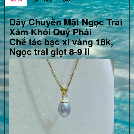
MÔ TẢ
Chính sách
TAGS
Dây Chuyền Mặt Ngọc Trai
Xám Khói Quý Phái
Chế tác bạc xi vàng 18k,
Ngọc trai giọt 8-9 li