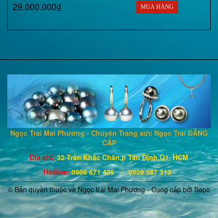
29.000.000₫
MUA HÀNG
Ngọc Trai Mai Phương - Chuyên Trang sức Ngọc Trai ĐẲNG
CẤP
Địa chỉ:
32 Trần Khắc Chân,p Tân Định,Q1, HCM
Hotline
:
0906 671
436
- 0909 087 313
© Bản quyền thuộc về Ngọc trai Mai Phương - Cung cấp bởi
Sapo