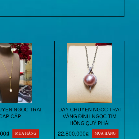
UYỀN NGỌC TRAI
DÂY CHUYỀN NGỌC TRAI
CAP CẤP
VÀNG ĐÍNH NGỌC TÍM
HỒNG QUÝ PHÁI
000₫
22.800.000₫
MUA HÀNG
MUA HÀNG