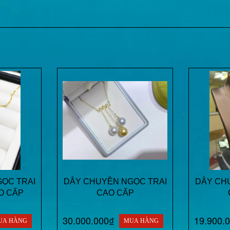
ỌC TRAI
DÂY CHUYỀN NGỌC TRAI
DÂY CH
O CẤP
CAO CẤP
30.000.000₫
19.900.
UA HÀNG
MUA HÀNG