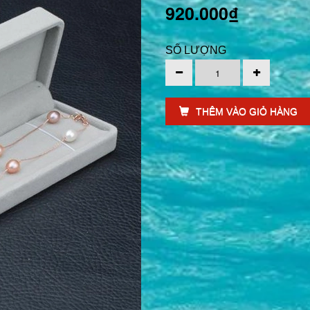
920.000₫
SỐ LƯỢNG
THÊM VÀO GIỎ HÀNG