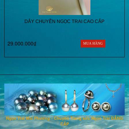
DÂY CHUYỀN NGỌC TRAI CAO CẤP
29.000.000₫
MUA HÀNG
Ngọc Trai Mai Phương - Chuyên Trang sức Ngọc Trai ĐẲNG
CẤP