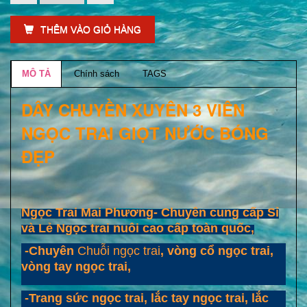
THÊM VÀO GIỎ HÀNG
MÔ TẢ
Chính sách
TAGS
DÂY CHUYỀN XUYÊN 3 VIÊN
NGỌC TRAI GIỌT NƯỚC BÓNG
ĐẸP
Ngọc Trai Mai Phương- Chuyên cung cấp Sỉ
và Lẻ Ngọc trai nuôi cao cấp toàn quốc,
-Chuyên
Chuỗi ngọc trai
, vòng cổ ngọc trai,
vòng tay ngọc trai,
-Trang sức ngọc trai, lắc tay ngọc trai, lắc