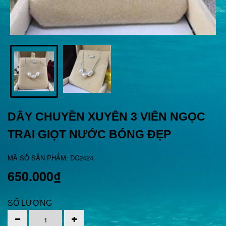
DÂY CHUYỀN XUYÊN 3 VIÊN NGỌC
TRAI GIỌT NƯỚC BÓNG ĐẸP
MÃ SỐ SẢN PHẨM: DC2424
650.000₫
SỐ LƯỢNG