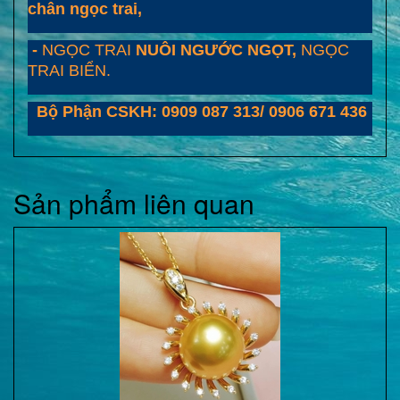
chân ngọc trai,
-
NGỌC TRAI
NUÔI NGƯỚC NGỌT,
NGỌC
TRAI BIỂN.
Bộ Phận CSKH: 0909 087 313/ 0906 671 436
Sản phẩm liên quan