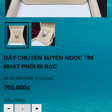
DÂY CHUYỀN XUYÊN NGỌC TÍM
NHẠT PHỐI BI BẠC
MÃ SỐ SẢN PHẨM: DC10160303
700.000₫
SỐ LƯỢNG