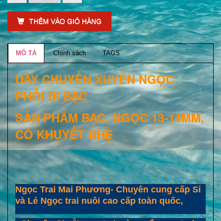
THÊM VÀO GIỎ HÀNG
MÔ TẢ
Chính sách
TAGS
DÂY CHUYỀN XUYÊN NGỌC
PHỐI BI BẠC
SẢN PHẨM BẠC, NGỌC 13-14MM,
CÓ KHUYẾT NHẸ
Ngọc Trai Mai Phương- Chuyên cung cấp Sỉ
và Lẻ Ngọc trai nuôi cao cấp toàn quốc,