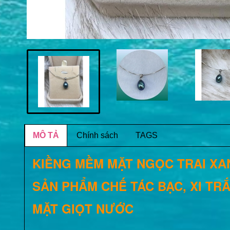
MÔ TẢ
Chính sách
TAGS
KIỀNG MỀM MẶT NGỌC TRAI XAN
SẢN PHẨM CHẾ TÁC BẠC, XI TR
MẶT GIỌT NƯỚC