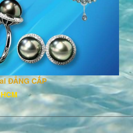
rai ĐẲNG CẤP
, HCM
3