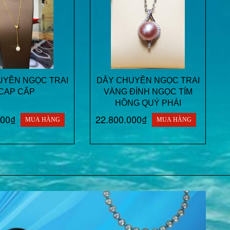
UYỀN NGỌC TRAI
DÂY CHUYỀN NGỌC TRAI
CAP CẤP
VÀNG ĐÍNH NGỌC TÍM
HỒNG QUÝ PHÁI
000₫
22.800.000₫
MUA HÀNG
MUA HÀNG