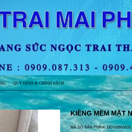
ÀNG
QUY ĐỊNH & CHÍNH SÁCH
KIỀNG MỀM MẶT N
MÃ SỐ SẢN PHẨM: DC102603033