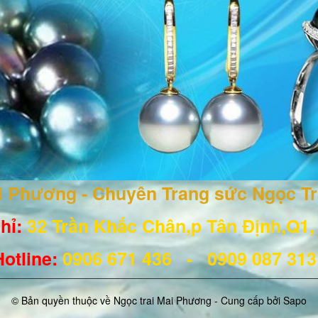
ai Phương - Chuyên Trang sức Ngọc T
hỉ:
32 Trần Khắc Chân,p Tân Định,Q1
Hotline
:
0906 671
436
- 0909 087 31
© Bản quyền thuộc về Ngọc trai Mai Phương - Cung cấp bởi
Sapo