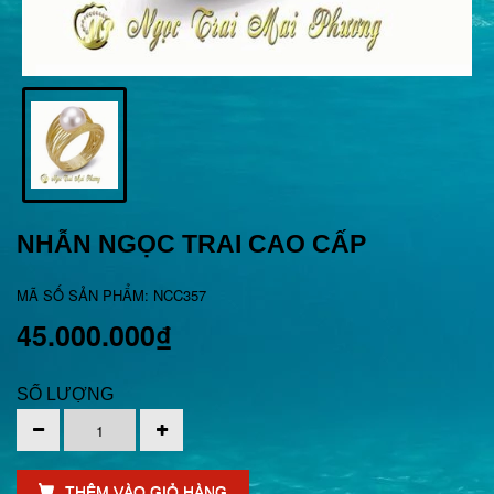
NHẪN NGỌC TRAI CAO CẤP
MÃ SỐ SẢN PHẨM: NCC357
45.000.000₫
SỐ LƯỢNG
THÊM VÀO GIỎ HÀNG