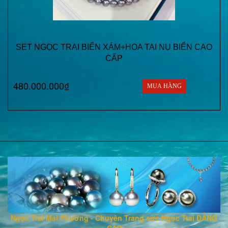
SET NGỌC TRAI BIỂN XÁM+HOA TAI NỤ BIỂN CAO
CẤP
480.000.000₫
MUA HÀNG
Ngọc Trai Mai Phương - Chuyên Trang sức Ngọc Trai ĐẲNG