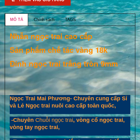
MÔ TẢ
Chính sách
TAGS
Nhẫn ngọc trai cao cấp
Sản phẩm chế tác vàng 18k
Đính ngọc trai trắng tròn 9mm
Ngọc Trai Mai Phương- Chuyên cung cấp Sỉ
và Lẻ Ngọc trai nuôi cao cấp toàn quốc,
-Chuyên
Chuỗi ngọc trai
, vòng cổ ngọc trai,
vòng tay ngọc trai,