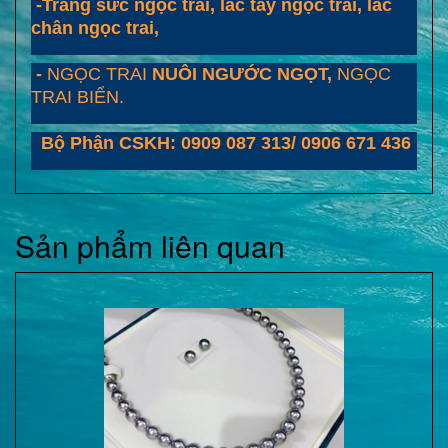
-Trang sức ngọc trai, lắc tay ngọc trai, lắc
chân ngọc trai,
-
NGỌC TRAI
NUÔI NGƯỚC NGỌT,
NGỌC
TRAI BIỂN.
Bộ Phận CSKH: 0909 087 313/ 0906 671 436
Sản phẩm liên quan