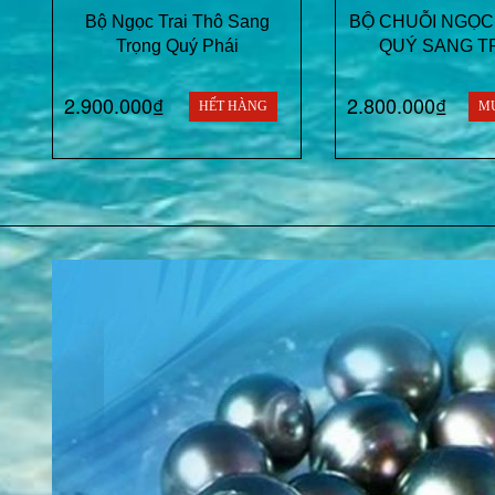
Bộ Ngọc Trai Thô Sang
BỘ CHUỖI NGỌC
Trọng Quý Phái
QUÝ SANG T
2.900.000₫
2.800.000₫
HẾT HÀNG
M