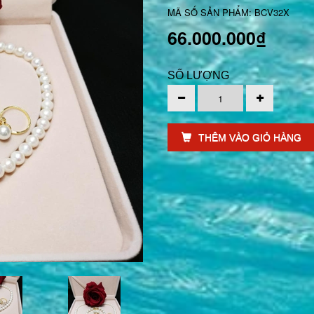
MÃ SỐ SẢN PHẨM: BCV32X
66.000.000₫
SỐ LƯỢNG
THÊM VÀO GIỎ HÀNG