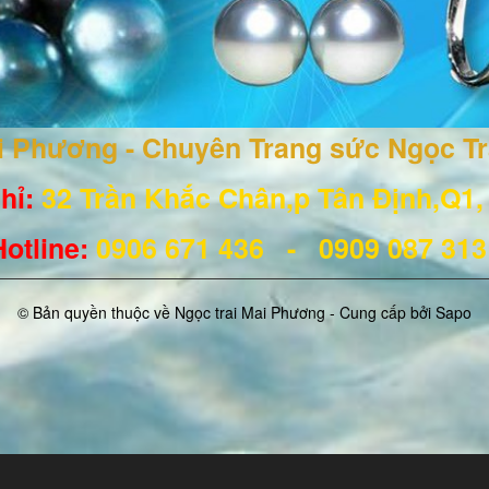
ai Phương - Chuyên Trang sức Ngọc T
hỉ:
32 Trần Khắc Chân,p Tân Định,Q1
Hotline
:
0906 671
436
- 0909 087 31
© Bản quyền thuộc về Ngọc trai Mai Phương - Cung cấp bởi
Sapo