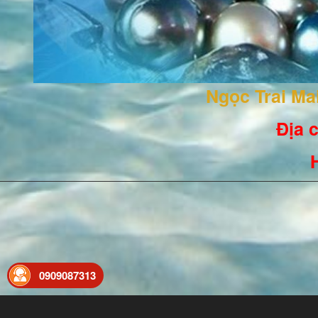
Ngọc Trai M
Địa c
0909087313