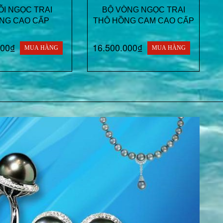
I NGỌC TRAI
BỘ VÒNG NGỌC TRAI
NG CAO CẤP
THÔ HỒNG CAM CAO CẤP
000₫
16.500.000₫
MUA HÀNG
MUA HÀNG