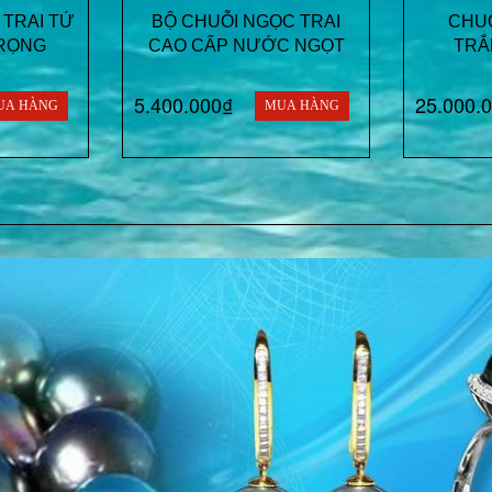
 TRAI TỨ
BỘ CHUỖI NGỌC TRAI
CHUỖ
RỌNG
CAO CẤP NƯỚC NGỌT
TRẮ
5.400.000₫
25.000.
UA HÀNG
MUA HÀNG