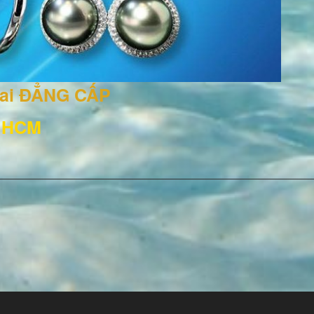
rai ĐẲNG CẤP
, HCM
3