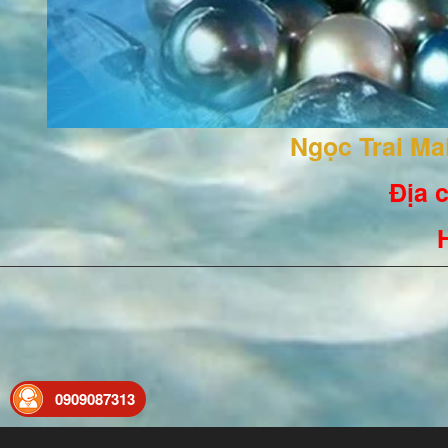
Ngọc Trai M
Địa c
0909087313