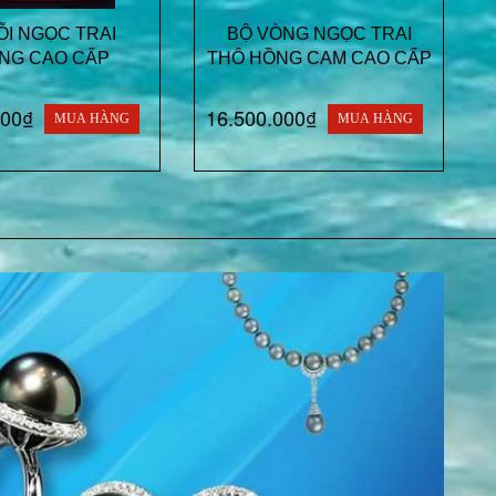
I NGỌC TRAI
BỘ VÒNG NGỌC TRAI
NG CAO CẤP
THÔ HỒNG CAM CAO CẤP
000₫
16.500.000₫
MUA HÀNG
MUA HÀNG