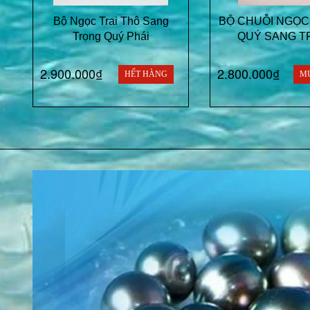
Bộ Ngọc Trai Thô Sang
BỘ CHUỖI NGỌC
Trọng Quý Phái
QUÝ SANG T
2.900.000₫
2.800.000₫
HẾT HÀNG
M