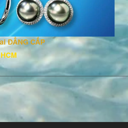
rai ĐẲNG CẤP
, HCM
3