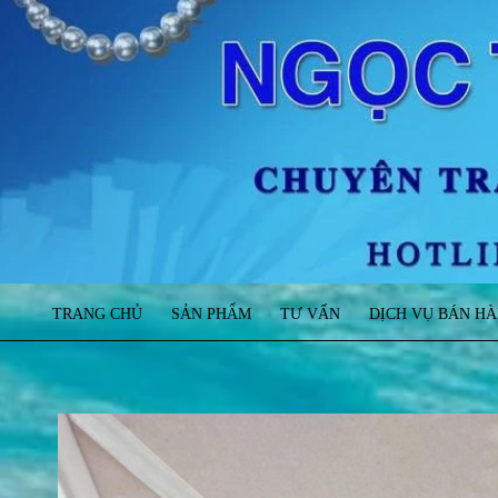
TRANG CHỦ
SẢN PHẨM
TƯ VẤN
DỊCH VỤ BÁN H