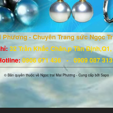
ai Phương - Chuyên Trang sức Ngọc T
hỉ:
32 Trần Khắc Chân,p Tân Định,Q1
Hotline
:
0906 671
436
- 0909 087 31
© Bản quyền thuộc về Ngọc trai Mai Phương - Cung cấp bởi
Sapo