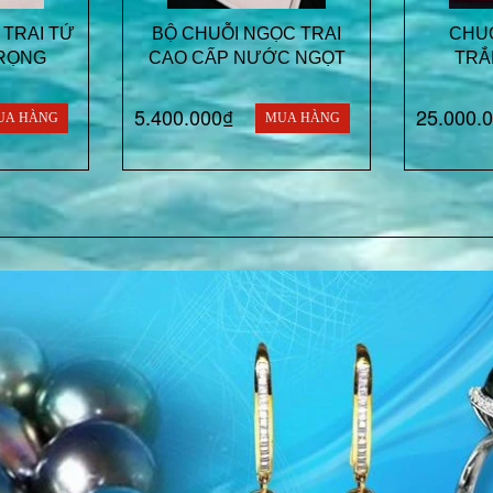
 TRAI TỨ
BỘ CHUỖI NGỌC TRAI
CHUỖ
RỌNG
CAO CẤP NƯỚC NGỌT
TRẮ
5.400.000₫
25.000.
UA HÀNG
MUA HÀNG