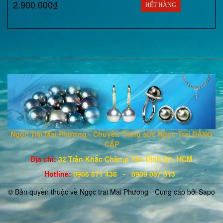
2.900.000₫
HẾT HÀNG
Ngọc Trai Mai Phương - Chuyên Trang sức Ngọc Trai ĐẲNG
CẤP
Địa chỉ:
32 Trần Khắc Chân,p Tân Định,Q1, HCM
Hotline
:
0906 671
436
- 0909 087 313
© Bản quyền thuộc về Ngọc trai Mai Phương - Cung cấp bởi
Sapo