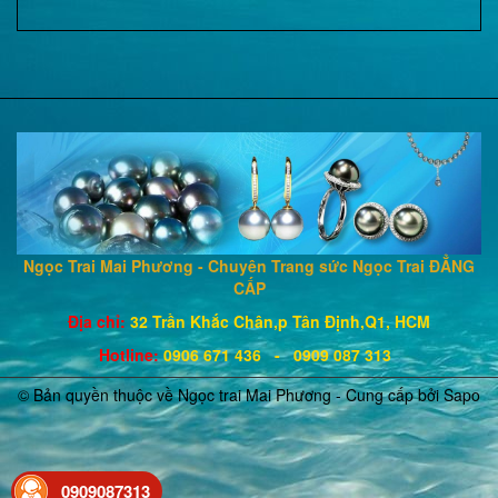
Ngọc Trai Mai Phương - Chuyên Trang sức Ngọc Trai ĐẲNG
CẤP
Địa chỉ:
32 Trần Khắc Chân,p Tân Định,Q1, HCM
Hotline
:
0906 671
436
- 0909 087 313
© Bản quyền thuộc về Ngọc trai Mai Phương - Cung cấp bởi
Sapo
0909087313