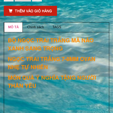
THÊM VÀO GIỎ HÀNG
MÔ TẢ
Chính sách
TAGS
BỘ NGỌC TRAI TRẮNG MÃ NÃO
XANH SANG TRỌNG
NGỌC TRAI TRẮNG 7-8MM OVAN
NHẸ TỰ NHIÊN
MÓN QUÀ Ý NGHĨA TẶNG NGƯỜI
THÂN YÊU