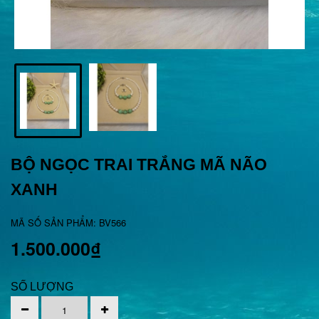
BỘ NGỌC TRAI TRẮNG MÃ NÃO
XANH
MÃ SỐ SẢN PHẨM: BV566
1.500.000₫
SỐ LƯỢNG