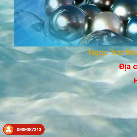
Ngọc Trai M
Địa c
0909087313