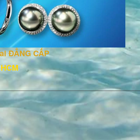
rai ĐẲNG CẤP
, HCM
3