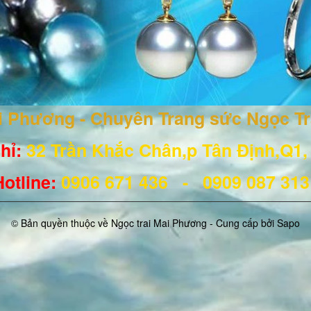
ai Phương - Chuyên Trang sức Ngọc T
hỉ:
32 Trần Khắc Chân,p Tân Định,Q1
Hotline
:
0906 671
436
- 0909 087 31
© Bản quyền thuộc về Ngọc trai Mai Phương - Cung cấp bởi
Sapo