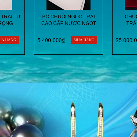
 TRAI TỨ
BỘ CHUỖI NGỌC TRAI
CHUỖ
RỌNG
CAO CẤP NƯỚC NGỌT
TRẮ
5.400.000₫
25.000.
UA HÀNG
MUA HÀNG