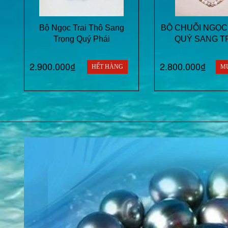
Bộ Ngọc Trai Thô Sang
BỘ CHUỖI NGỌC
Trọng Quý Phái
QUÝ SANG T
2.900.000₫
2.800.000₫
HẾT HÀNG
M