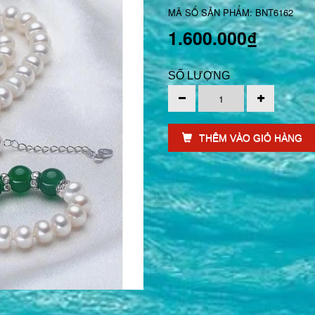
MÃ SỐ SẢN PHẨM: BNT6162
1.600.000₫
SỐ LƯỢNG
THÊM VÀO GIỎ HÀNG