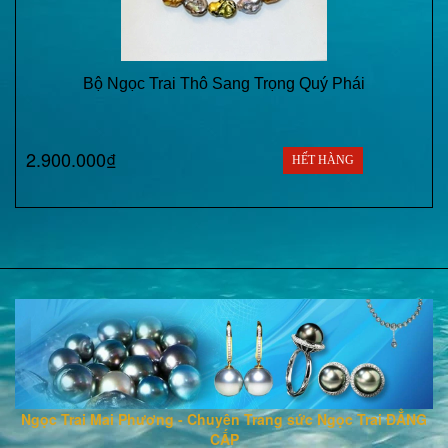
Bộ Ngọc Trai Thô Sang Trọng Quý Phái
2.900.000₫
HẾT HÀNG
Ngọc Trai Mai Phương - Chuyên Trang sức Ngọc Trai ĐẲNG
CẤP