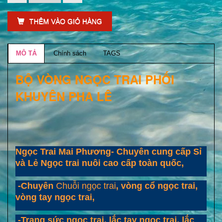
THÊM VÀO GIỎ HÀNG
MÔ TẢ
Chính sách
TAGS
BỘ VÒNG NGỌC TRAI PHỐI
KHUYÊN PHA LÊ
Ngọc Trai Mai Phương- Chuyên cung cấp Sỉ
và Lẻ Ngọc trai nuôi cao cấp toàn quốc,
-Chuyên
Chuỗi ngọc trai
, vòng cổ ngọc trai,
vòng tay ngọc trai,
-Trang sức ngọc trai, lắc tay ngọc trai, lắc