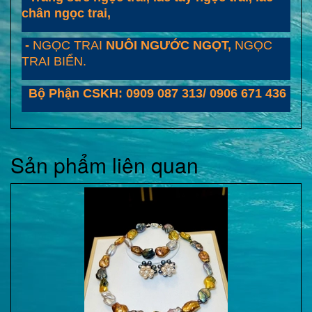
chân ngọc trai,
-
NGỌC TRAI
NUÔI NGƯỚC NGỌT,
NGỌC
TRAI BIỂN.
Bộ Phận CSKH: 0909 087 313/ 0906 671 436
Sản phẩm liên quan