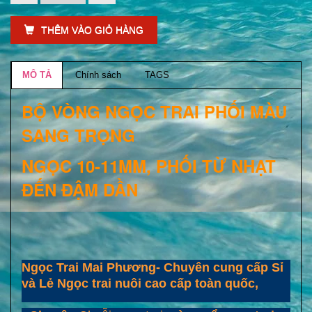
THÊM VÀO GIỎ HÀNG
MÔ TẢ
Chính sách
TAGS
BỘ VÒNG NGỌC TRAI PHỐI MÀU
SANG TRỌNG
NGỌC 10-11MM, PHỐI TỪ NHẠT
ĐẾN ĐẬM DẦN
Ngọc Trai Mai Phương- Chuyên cung cấp Sỉ
và Lẻ Ngọc trai nuôi cao cấp toàn quốc,