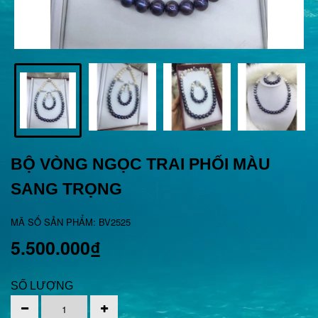
BỘ VÒNG NGỌC TRAI PHỐI MÀU
SANG TRỌNG
MÃ SỐ SẢN PHẨM: BV2525
5.500.000₫
SỐ LƯỢNG