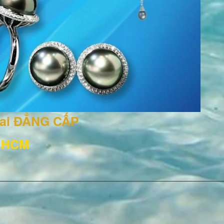
rai ĐẲNG CẤP
, HCM
3