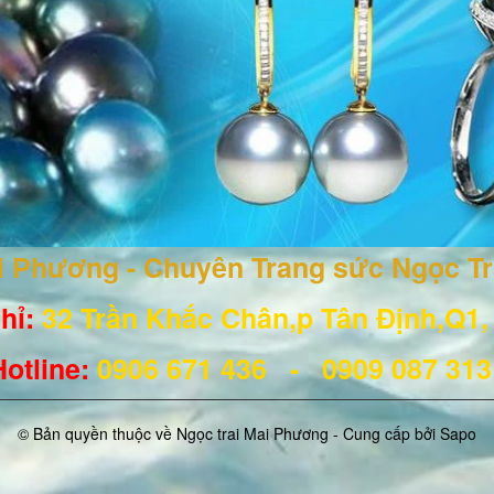
ai Phương - Chuyên Trang sức Ngọc T
hỉ:
32 Trần Khắc Chân,p Tân Định,Q1
Hotline
:
0906 671
436
- 0909 087 31
© Bản quyền thuộc về Ngọc trai Mai Phương - Cung cấp bởi
Sapo