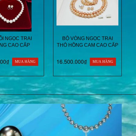
I NGỌC TRAI
BỘ VÒNG NGỌC TRAI
NG CAO CẤP
THÔ HỒNG CAM CAO CẤP
000₫
16.500.000₫
MUA HÀNG
MUA HÀNG