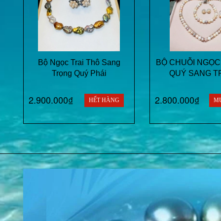
Bộ Ngọc Trai Thô Sang
BỘ CHUỖI NGỌC
Trọng Quý Phái
QUÝ SANG T
2.900.000₫
2.800.000₫
HẾT HÀNG
M