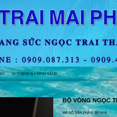
ÀNG
QUY ĐỊNH & CHÍNH SÁCH
BỘ VÒNG NGỌC T
MÃ SỐ SẢN PHẨM: BV1818