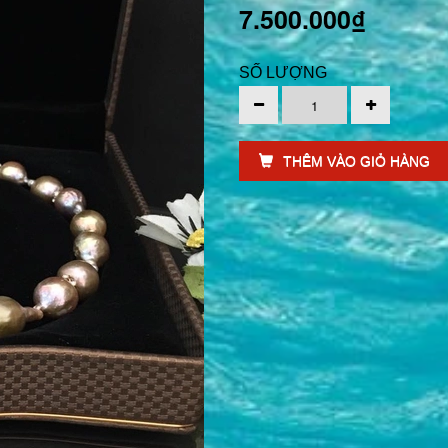
7.500.000₫
SỐ LƯỢNG
THÊM VÀO GIỎ HÀNG