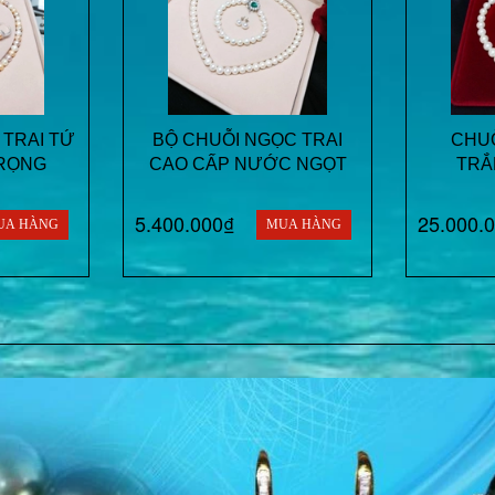
 TRAI TỨ
BỘ CHUỖI NGỌC TRAI
CHUỖ
RỌNG
CAO CẤP NƯỚC NGỌT
TRẮ
5.400.000₫
25.000.
UA HÀNG
MUA HÀNG