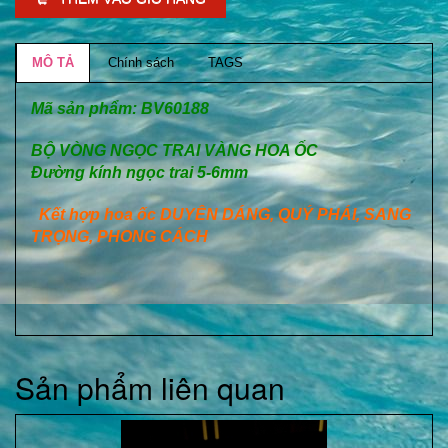
MÔ TẢ
Chính sách
TAGS
Mã sản phẩm: BV60188
BỘ VÒNG NGỌC TRAI VÀNG HOA ỐC
Đường kính ngọc trai 5-6mm
Kết hợp hoa ốc DUYÊN DÁNG, QUÝ PHÁI, SANG
TRỌNG, PHONG CÁCH
Sản phẩm liên quan