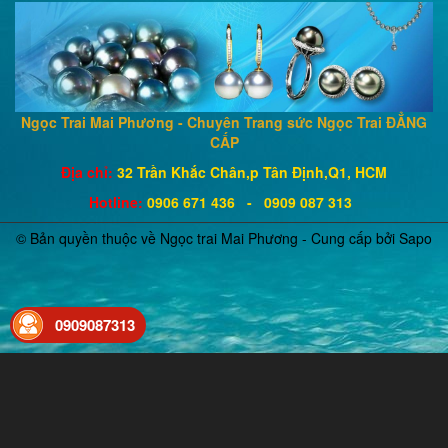
Ngọc Trai Mai Phương - Chuyên Trang sức Ngọc Trai ĐẲNG
CẤP
Địa chỉ:
32 Trần Khắc Chân,p Tân Định,Q1, HCM
Hotline
:
0906 671
436
- 0909 087 313
© Bản quyền thuộc về Ngọc trai Mai Phương - Cung cấp bởi
Sapo
0909087313