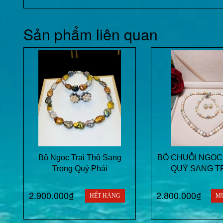
Sản phẩm liên quan
Bộ Ngọc Trai Thô Sang
BỘ CHUỖI NGỌC
Trọng Quý Phái
QUÝ SANG T
2.900.000₫
2.800.000₫
HẾT HÀNG
M