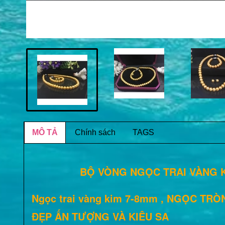
MÔ TẢ
Chính sách
TAGS
BỘ VÒNG NGỌC TRAI VÀNG KI
Ngọc trai vàng kim 7-8mm , NGỌC TR
ĐẸP ẤN TƯỢNG VÀ KIÊU SA