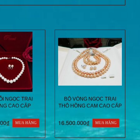
I NGỌC TRAI
BỘ VÒNG NGỌC TRAI
NG CAO CẤP
THÔ HỒNG CAM CAO CẤP
000₫
16.500.000₫
MUA HÀNG
MUA HÀNG