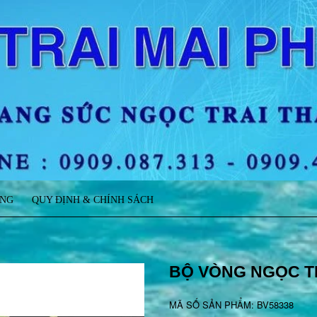
ÀNG
QUY ĐỊNH & CHÍNH SÁCH
BỘ VÒNG NGỌC T
MÃ SỐ SẢN PHẨM: BV58338