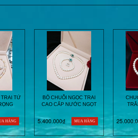
 TRAI TỨ
BỘ CHUỖI NGỌC TRAI
CHUỖ
RỌNG
CAO CẤP NƯỚC NGỌT
TRẮ
5.400.000₫
25.000.
UA HÀNG
MUA HÀNG