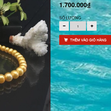
1.700.000₫
SỐ LƯỢNG
THÊM VÀO GIỎ HÀNG