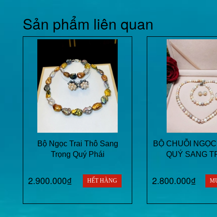
Sản phẩm liên quan
Bộ Ngọc Trai Thô Sang
BỘ CHUỖI NGỌC
Trọng Quý Phái
QUÝ SANG T
2.900.000₫
2.800.000₫
HẾT HÀNG
M