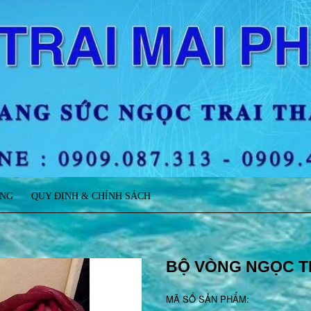
ÀNG
QUY ĐỊNH & CHÍNH SÁCH
BỘ VÒNG NGỌC T
MÃ SỐ SẢN PHẨM: