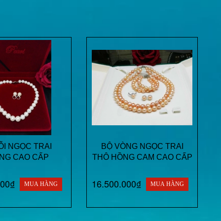
I NGỌC TRAI
BỘ VÒNG NGỌC TRAI
NG CAO CẤP
THÔ HỒNG CAM CAO CẤP
000₫
16.500.000₫
MUA HÀNG
MUA HÀNG