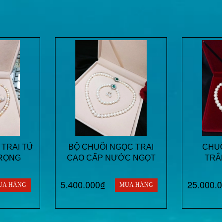
 TRAI TỨ
BỘ CHUỖI NGỌC TRAI
CHUỖ
RỌNG
CAO CẤP NƯỚC NGỌT
TRẮ
5.400.000₫
25.000.
UA HÀNG
MUA HÀNG