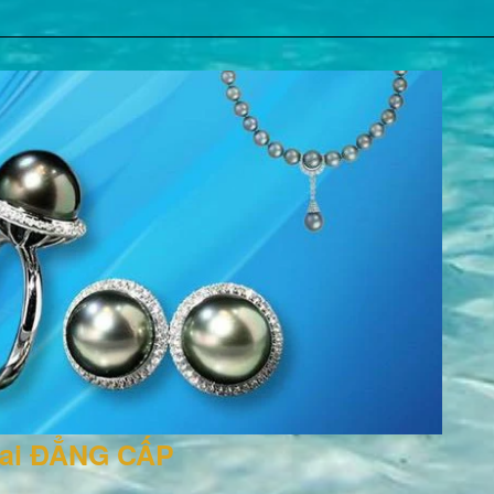
rai ĐẲNG CẤP